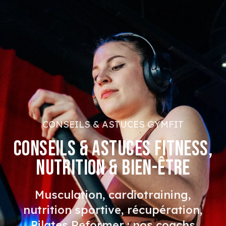
CONSEILS & ASTUCES GYMFIT
CONSEILS & ASTUCES FITNESS,
NUTRITION & BIEN-ÊTRE
Musculation, cardiotraining,
nutrition sportive, récupération,
Pilates Reformer : nos coachs