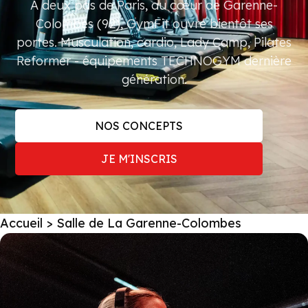
À deux pas de Paris, au cœur de Garenne-
Colombes (92), GymFit ouvre bientôt ses
portes. Musculation, cardio, Lady Camp, Pilates
Reformer - équipements TECHNOGYM dernière
génération.
NOS CONCEPTS
JE M'INSCRIS
Accueil
> Salle de La Garenne-Colombes