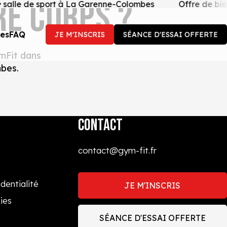
RE CORPS ?
 salle de sport à La Garenne-Colombes
Offre de bien
ces
FAQ
JE M'INSCRIS
SÉANCE D'ESSAI OFFERTE
mFit dans
mbes.
CONTACT
contact@gym-fit.fr
dentialité
JE M'INSCRIS
ies
SÉANCE D'ESSAI OFFERTE