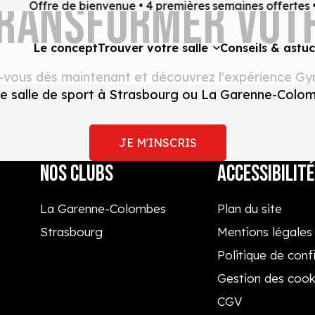
TRANSFORMER VOT
Offre de bienvenue • 4 premières semaines offertes •
Le concept
Trouver votre salle
Conseils & astu
z-vous dès maintenant et découvrez l'expérience Gy
e salle de sport à Strasbourg ou La Garenne-Colo
JE M'INSCRIS
NOS CLUBS
ACCESSIBILITÉ
La Garenne-Colombes
Plan du site
Strasbourg
Mentions légales
Politique de confi
Gestion des cook
CGV