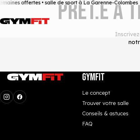
PRÊT.E À 
maines offertes • salle de sport à La Garenne-Colombes
Inscrive
notr
GYMFIT
Le concept
Trouver votre salle
Conseils & astuces
FAQ