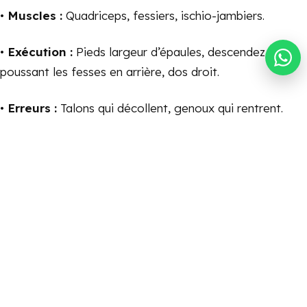
•
Muscles :
Quadriceps, fessiers, ischio-jambiers.
•
Exécution :
Pieds largeur d’épaules, descendez en
poussant les fesses en arrière, dos droit.
•
Erreurs :
Talons qui décollent, genoux qui rentrent.
•
Variantes :
Débutant :
Squat avec appui
mural.
Avancé :
Squat sauté.
2. Les Pompes (Haut du corps)
•
Muscles :
Pectoraux, triceps, épaules.
•
Exécution :
Mains au sol, corps aligné, poitrine qui
frôle le sol.