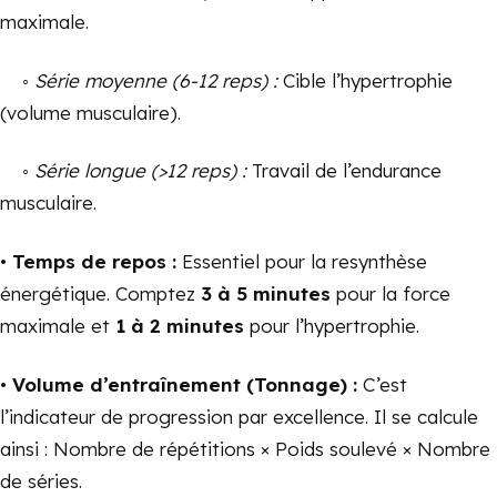
maximale.
◦
Série moyenne (6-12 reps) :
Cible l’hypertrophie
(volume musculaire).
◦
Série longue (>12 reps) :
Travail de l’endurance
musculaire.
•
Temps de repos :
Essentiel pour la resynthèse
énergétique. Comptez
3 à 5 minutes
pour la force
maximale et
1 à 2 minutes
pour l’hypertrophie.
•
Volume d’entraînement (Tonnage) :
C’est
l’indicateur de progression par excellence. Il se calcule
ainsi :
N
o
mb
re
d
e répé
t
i
t
i
o
n
s
×
P
o
i
d
s so
u
l
e
vé
×
N
o
mb
re
d
e sé
r
i
es
.