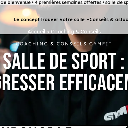
venue • 4 premières semaines offertes • salle de sport à
Le concept
Trouver votre salle
Conseils & astu
Accueil
>
Coaching & Conseils
COACHING & CONSEILS GYMFIT
 SALLE DE SPORT 
RESSER EFFICAC